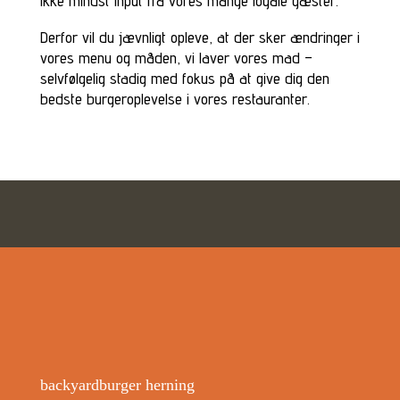
ikke mindst input fra vores mange loyale gæster.
Derfor vil du jævnligt opleve, at der sker ændringer i
vores menu og måden, vi laver vores mad –
selvfølgelig stadig med fokus på at give dig den
bedste burgeroplevelse i vores restauranter.
backyardburger herning