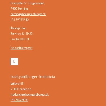
Bredgade 27, ​Citypassagen,
7400 Herning​
herning@backyardburger.dk
+45 97144793
Åbningstider:
Søn-tors kl .11-20
Fre-lør kl.11-21
Se kontrolrapport
backyardburger fredericia
Vejlevej 65,
7000 Fredericia
fredericia@backyardburger.dk
+45 30669590